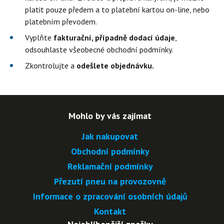
platit pouze předem a to platební kartou on-line, nebo
platebním převodem.
Vyplňte
fakturační, případně dodací údaje
,
odsouhlaste všeobecné obchodní podmínky.
Zkontrolujte a
odešlete objednávku.
Mohlo by vás zajímat
Jak nakupovat
Obchodní podmínky
Reklamační podmínky
Přezutí pneu na provozovně
Informace o zpracování osobních údajů
Kontakt