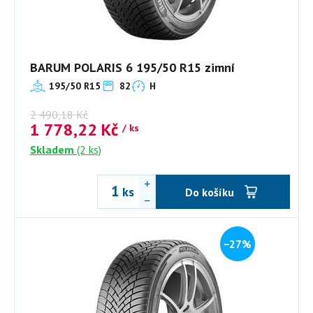
BARUM POLARIS 6 195/50 R15 zimní
195/50 R15
82
H
2 490,18
Kč
1 778,22
Kč
/ ks
Skladem
(2 ks)
ks
Do košíku
−27%