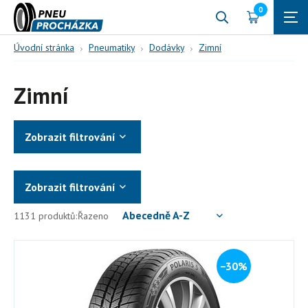
0
Úvodní stránka
Pneumatiky
Dodávky
Zimní
Zimní
Zobrazit filtrování
Zobrazit filtrování
Abecedně A-Z
1131 produktů:
Řazeno
−30%