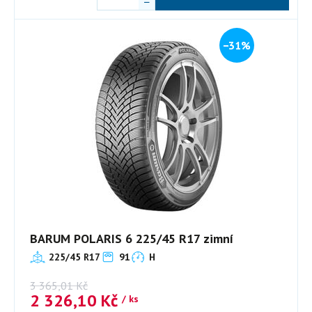
−31%
BARUM POLARIS 6 225/45 R17 zimní
225/45 R17
91
H
3 365,01
Kč
2 326,10
Kč
/ ks