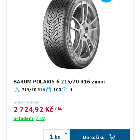
BARUM POLARIS 6 215/70 R16 zimní
215/70 R16
100
H
3 824,81
Kč
2 724,92
Kč
/ ks
Skladem
(2 ks)
ks
Do košíku