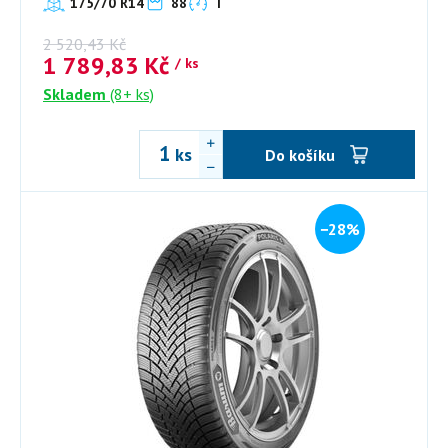
175/70 R14
88
T
2 520,43
Kč
1 789,83
Kč
/ ks
Skladem
(8+ ks)
ks
Do košíku
−28%