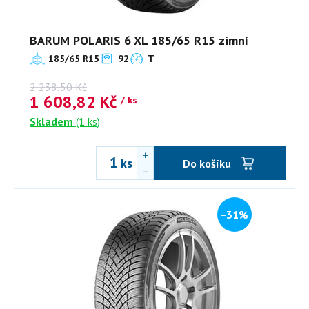
BARUM POLARIS 6 XL 185/65 R15 zimní
185/65 R15
92
T
2 238,50
Kč
1 608,82
Kč
/ ks
Skladem
(1 ks)
ks
Do košíku
−31%