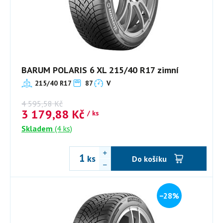
BARUM POLARIS 6 XL 215/40 R17 zimní
215/40 R17
87
V
4 595,58
Kč
3 179,88
Kč
/ ks
Skladem
(4 ks)
ks
Do košíku
−28%