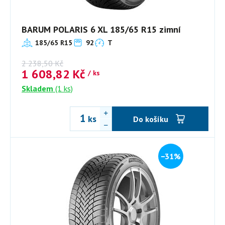
BARUM POLARIS 6 XL 185/65 R15 zimní
185/65 R15
92
T
2 238,50
Kč
1 608,82
Kč
/ ks
Skladem
(1 ks)
ks
Do košíku
−31%