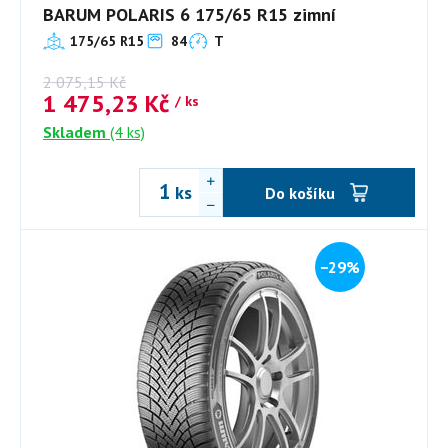
BARUM POLARIS 6 175/65 R15 zimní
175/65 R15
84
T
2 075,15
Kč
1 475,23
Kč
/ ks
Skladem
(4 ks)
ks
Do košíku
−29%