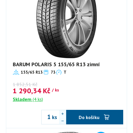
BARUM POLARIS 5 155/65 R13 zimní
155/65 R13
73
T
1 852,51
Kč
1 290,34
Kč
/ ks
Skladem
(4 ks)
ks
Do košíku