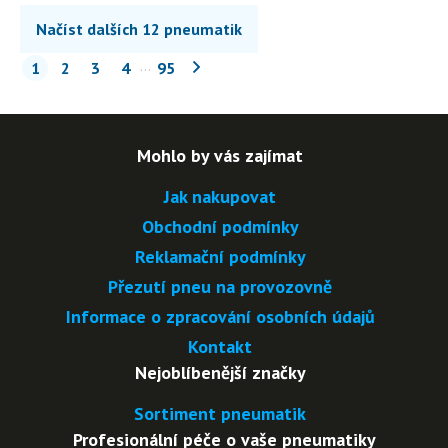
Načíst dalších 12 pneumatik
…
N
1
2
3
4
95
á
s
l
Mohlo by vás zajímat
e
Jak nakupovat
d
u
Obchodní podmínky
j
Reklamační podmínky
í
Přezutí pneu na provozovně
c
Informace o zpracování osobních údajů
í
Kontakt
s
Nejoblíbenější značky
t
r
Sortiment pneumatik
á
Profesionální péče o vaše pneumatiky