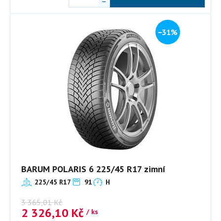
−31%
BARUM POLARIS 6 225/45 R17 zimní
225/45 R17
91
H
3 365,01
Kč
2 326,10
Kč
/ ks