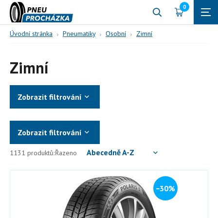
0
Úvodní stránka
Pneumatiky
Osobní
Zimní
Zimní
Zobrazit filtrování
Zobrazit filtrování
Abecedně A-Z
1131 produktů:
Řazeno
−30%