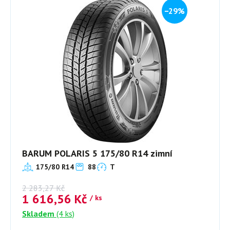
−29%
BARUM POLARIS 5 175/80 R14 zimní
175/80 R14
88
T
2 283,27
Kč
1 616,56
Kč
/ ks
Skladem
(4 ks)