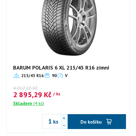
BARUM POLARIS 6 XL 215/45 R16 zimní
215/45 R16
90
V
4 017,20
Kč
2 895,29
Kč
/ ks
Skladem
(4 ks)
ks
Do košíku