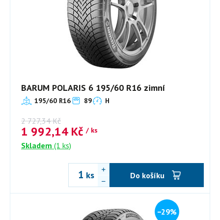
BARUM POLARIS 6 195/60 R16 zimní
195/60 R16
89
H
2 727,34
Kč
1 992,14
Kč
/ ks
Skladem
(1 ks)
ks
Do košíku
−29%