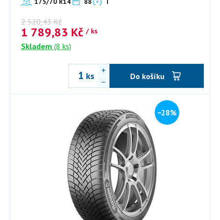
175/70 R14
88
T
2 520,43
Kč
1 789,83
Kč
/ ks
Skladem
(8 ks)
ks
Do košíku
−28%