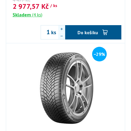
4 477
Kč
2 977,57
Kč
/ ks
Skladem
(4 ks)
ks
Do košíku
−29%