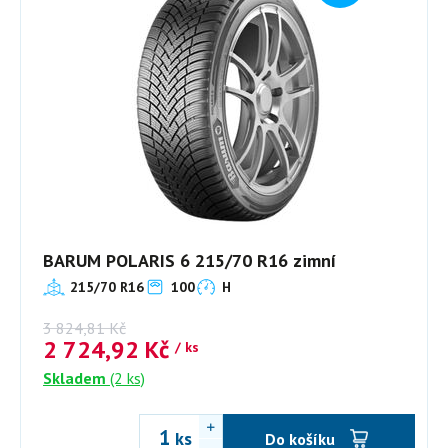
BARUM POLARIS 6 215/70 R16 zimní
215/70 R16
100
H
3 824,81
Kč
2 724,92
Kč
/ ks
Skladem
(2 ks)
ks
Do košíku