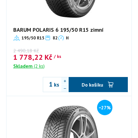
BARUM POLARIS 6 195/50 R15 zimní
195/50 R15
82
H
2 490,18
Kč
1 778,22
Kč
/ ks
Skladem
(2 ks)
ks
Do košíku
−27%