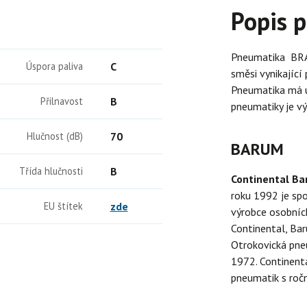
Popis 
Pneumatika BRA
Úspora paliva
C
směsi vynikající
Pneumatika má ú
Přilnavost
B
pneumatiky je v
Hlučnost (dB)
70
BARUM
Třída hlučnosti
B
Continental B
roku 1992 je sp
EU štítek
zde
výrobce osobních
Continental, Bar
Otrokovická pne
1972. Continenta
pneumatik s ročn