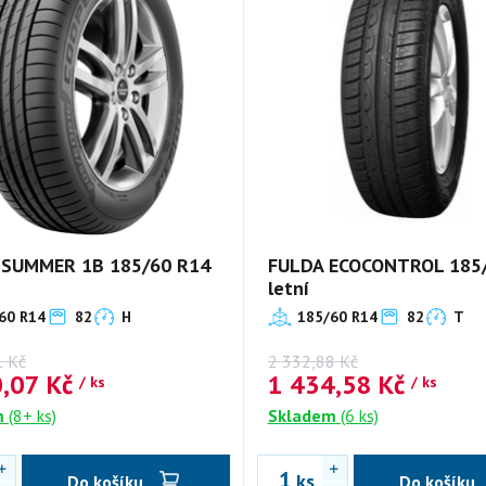
 SUMMER 1B 185/60 R14
FULDA ECOCONTROL 185
letní
60 R14
82
H
185/60 R14
82
T
1
Kč
2 332,88
Kč
0,07
Kč
1 434,58
Kč
/ ks
/ ks
m
(8+ ks)
Skladem
(6 ks)
ks
Do košíku
Do košíku