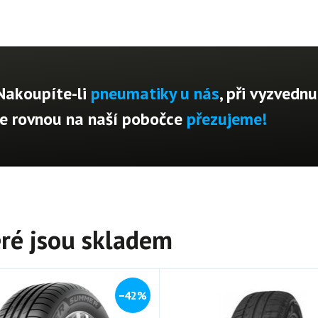
Nakoupíte-li
pneumatiky u nás
, při vyzvednu
je rovnou na naší pobočce
přezujeme!
ré jsou skladem
−42%