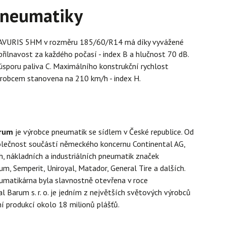
pneumatiky
VURIS 5HM v rozměru 185/60/R14 má díky vyvážené
 přilnavost za každého počasí - index B a hlučnost 70 dB.
sporu paliva C. Maximálního konstrukční rychlost
ýrobcem stanovena na 210 km/h - index H.
arum
je výrobce pneumatik se sídlem v České republice. Od
olečnost součástí německého koncernu Continental AG,
, nákladních a industriálních pneumatik značek
um, Semperit, Uniroyal, Matador, General Tire a dalších.
umatikárna byla slavnostně otevřena v roce
l Barum s. r. o. je jedním z největších světových výrobců
í produkcí okolo 18 milionů plášťů.