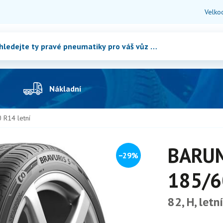
Velko
Nákladní
R14 letní
BARUM
−29%
185/6
82, H, letní