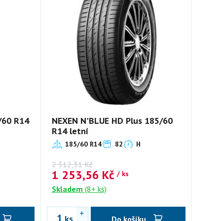
/60 R14
NEXEN N'BLUE HD Plus 185/60
R14 letní
185/60 R14
82
H
2 312,31
Kč
1 253,56
Kč
/ ks
Skladem
(8+ ks)
ks
Do košíku