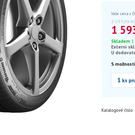
Vaše cena s 
2 237,29
K
1 59
Skladem
1
Externí sk
U dodavat
S možností
ks pn
Katalogové číslo