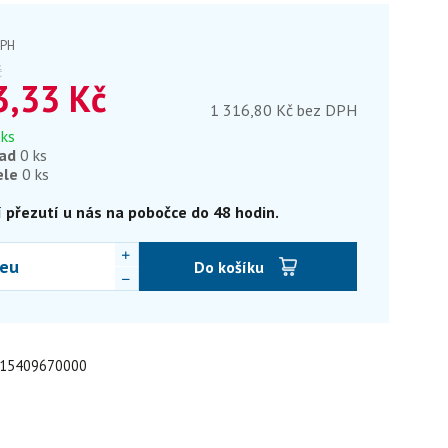
DPH
č
3,33
Kč
1 316,80 Kč bez DPH
 ks
lad
0 ks
ele
0 ks
 přezutí u nás na pobočce do 48 hodin.
eu
Do košíku
: 15409670000