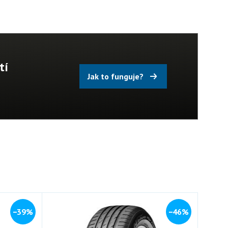
tí
Jak to funguje?
−39%
−46%