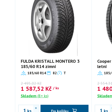
FULDA KRISTALL MONTERO 3
Cooper
185/60 R14 zimní
letní
185/60 R14
82
T
185/
2 495,02
Kč
2 554,3
1 587,52
Kč
1 48
/ ks
Skladem
(8+ ks)
Sklade
ks
ks
Do košíku