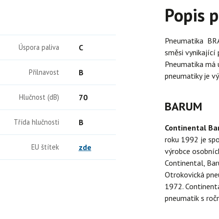
Popis 
Pneumatika BRA
Úspora paliva
C
směsi vynikající
Pneumatika má ú
Přilnavost
B
pneumatiky je v
Hlučnost (dB)
70
BARUM
Třída hlučnosti
B
Continental B
roku 1992 je sp
EU štítek
zde
výrobce osobních
Continental, Bar
Otrokovická pne
1972. Continenta
pneumatik s ročn