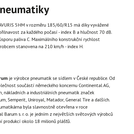
pneumatiky
VURIS 5HM v rozměru 185/60/R15 má díky vyvážené
 přilnavost za každého počasí - index B a hlučnost 70 dB.
sporu paliva C. Maximálního konstrukční rychlost
ýrobcem stanovena na 210 km/h - index H.
arum
je výrobce pneumatik se sídlem v České republice. Od
olečnost součástí německého koncernu Continental AG,
, nákladních a industriálních pneumatik značek
um, Semperit, Uniroyal, Matador, General Tire a dalších.
umatikárna byla slavnostně otevřena v roce
l Barum s. r. o. je jedním z největších světových výrobců
í produkcí okolo 18 milionů plášťů.