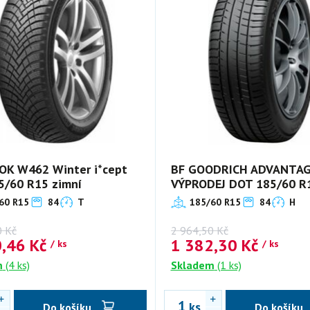
K W462 Winter i*cept
BF GOODRICH ADVANTA
5/60 R15 zimní
VÝPRODEJ DOT 185/60 R1
60 R15
84
T
185/60 R15
84
H
0
Kč
2 964,50
Kč
0,46
Kč
1 382,30
Kč
/ ks
/ ks
m
(4 ks)
Skladem
(1 ks)
ks
Do košíku
Do košíku