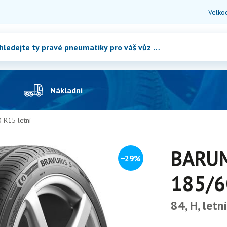
Velko
Nákladní
R15 letní
BARUM
−29%
185/6
84, H, letní