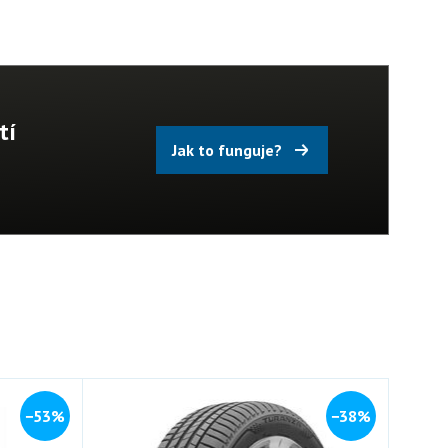
tí
Jak to funguje?
−53%
−38%