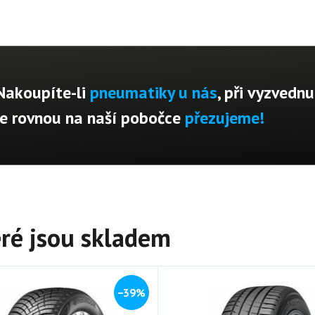
Nakoupíte-li
pneumatiky u nás
, při vyzvednu
je rovnou na naší pobočce
přezujeme!
ré jsou skladem
−39%