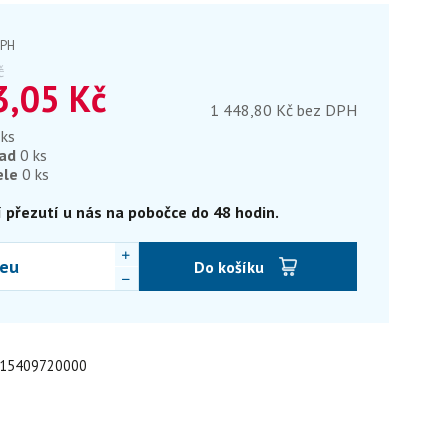
DPH
č
3,05
Kč
1 448,80 Kč bez DPH
 ks
lad
0 ks
ele
0 ks
 přezutí u nás na pobočce do 48 hodin.
eu
Do košíku
: 15409720000