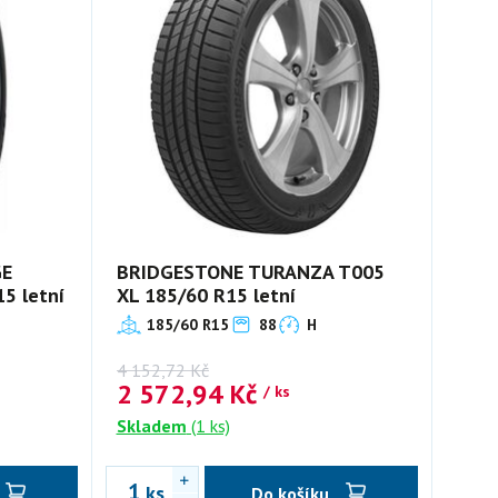
GE
BRIDGESTONE TURANZA T005
5 letní
XL 185/60 R15 letní
185/60 R15
88
H
4 152,72
Kč
2 572,94
Kč
/ ks
Skladem
(1 ks)
ks
Do košíku