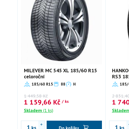
MILEVER MC 545 XL 185/60 R15
HANKOO
celoroční
RS3 18
185/60 R15
88
H
185/
1 449,58
Kč
2 831,4
1 159,66
Kč
1 74
/ ks
Skladem
(1 ks)
Sklade
ks
ks
Do košíku