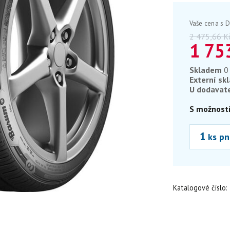
Vaše cena s 
2 475,66
K
1 75
Skladem
0
Externí sk
U dodavat
S možností
ks pn
Katalogové číslo