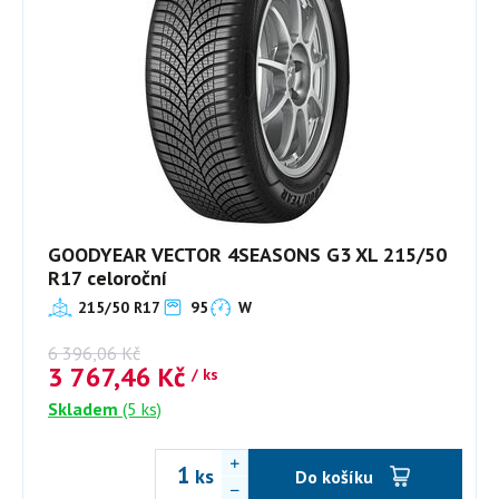
GOODYEAR VECTOR 4SEASONS G3 XL 215/50
R17 celoroční
215/50 R17
95
W
6 396,06
Kč
3 767,46
Kč
/ ks
Skladem
(5 ks)
ks
Do košíku