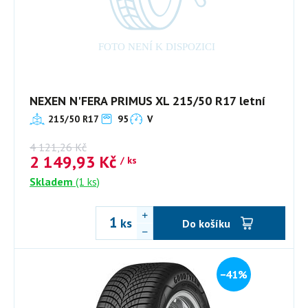
NEXEN N'FERA PRIMUS XL 215/50 R17 letní
215/50 R17
95
V
4 121,26
Kč
2 149,93
Kč
/ ks
Skladem
(1 ks)
ks
Do košíku
−41%