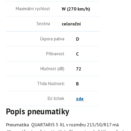
Maximální rychlost
W (270 km/h)
Sezóna
celoroční
Úspora paliva
D
Přilnavost
C
Hlučnost (dB)
72
Třída hlučnosti
B
EU štítek
zde
Popis pneumatiky
Pneumatika QUARTARIS 5 XL v rozměru 215/50/R17 má