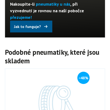
Nakoupíte-li
pneumatiky u nás
, při
vyzvednutí je rovnou na naší pobočce
přezujeme!
Jak to funguje?
Podobné pneumatiky, které jsou
skladem
−48%