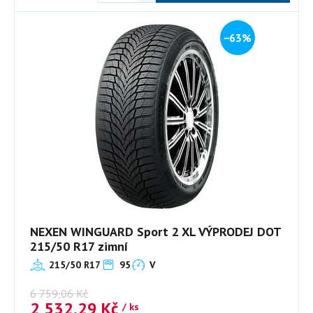
−63%
NEXEN WINGUARD Sport 2 XL VÝPRODEJ DOT
215/50 R17 zimní
215/50 R17
95
V
6 759,06
Kč
2 532,29
Kč
/ ks