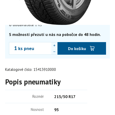
2 867,22
Kč
2 369,60 Kč bez DPH
Skladem
0 ks
Externí sklad
0 ks
U dodavatele
0 ks
S možností přezutí u nás na pobočce do 48 hodin.
ks pneu
Do košíku
Katalogové číslo: 15413910000
Popis pneumatiky
Rozměr
215/50 R17
Nosnost
95