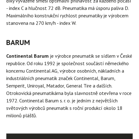
díky vyvážené směsi optimální přilnavost za každého počasí
- index C a hlučnost 72 dB. Pneumatika má úsporu paliva D.
Maximálního konstrukční rychlost pneumatiky je výrobcem
stanovena na 270 km/h - index W.
BARUM
Continental Barum
je výrobce pneumatik se sídlem v České
republice. Od roku 1992 je společnost součástí německého
koncernu Continental AG, výrobce osobních, nákladních a
industriálních pneumatik značek Continental, Barum,
Semperit, Uniroyal, Matador, General Tire a dalších.
Otrokovická pneumatikárna byla slavnostně otevřena v roce
1972. Continental Barum s. r. o. je jedním z největších
světových výrobců pneumatik s roční produkcí okolo 18
milionů plášťů.