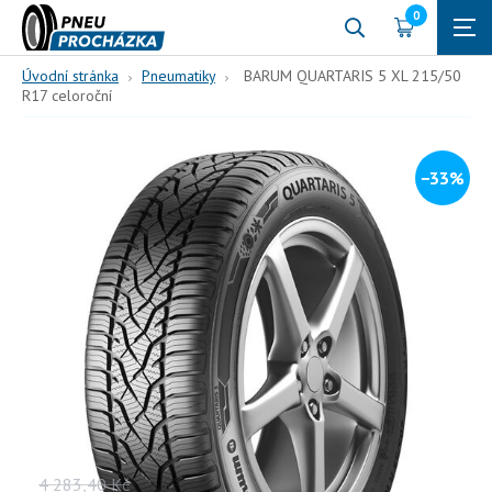
0
Úvodní stránka
Pneumatiky
BARUM QUARTARIS 5 XL 215/50
R17 celoroční
−33%
215/50 R17
95
W (270 km/h)
BARUM QUARTARIS 5 XL
215/50 R17 celoroční
95, W, celoroční
Vaše cena s DPH
4 283,40
Kč