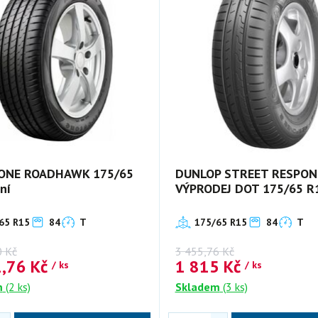
ONE ROADHAWK 175/65
DUNLOP STREET RESPON
ní
VÝPRODEJ DOT 175/65 R1
65 R15
84
T
175/65 R15
84
T
0
Kč
3 455,76
Kč
1,76
Kč
1 815
Kč
/ ks
/ ks
m
(2 ks)
Skladem
(3 ks)