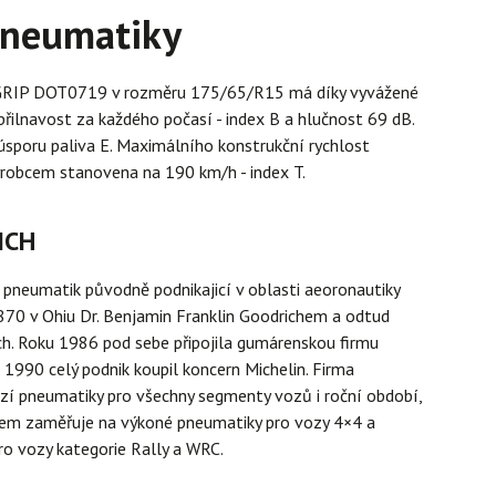
pneumatiky
RIP DOT0719 v rozměru 175/65/R15 má díky vyvážené
 přilnavost za každého počasí - index B a hlučnost 69 dB.
sporu paliva E. Maximálního konstrukční rychlost
ýrobcem stanovena na 190 km/h - index T.
ICH
pneumatik původně podnikajicí v oblasti aeoronautiky
870 v Ohiu Dr. Benjamin Franklin Goodrichem a odtud
h. Roku 1986 pod sebe připojila gumárenskou firmu
e 1990 celý podnik koupil koncern Michelin. Firma
zí pneumatiky pro všechny segmenty vozů i roční období,
šem zaměřuje na výkoné pneumatiky pro vozy 4×4 a
ro vozy kategorie Rally a WRC.