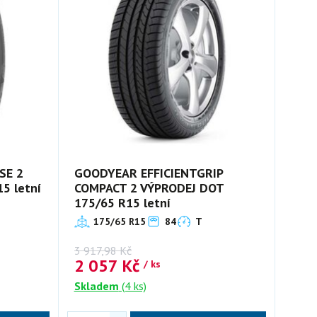
SE 2
GOODYEAR EFFICIENTGRIP
5 letní
COMPACT 2 VÝPRODEJ DOT
175/65 R15 letní
175/65 R15
84
T
3 917,98
Kč
2 057
Kč
/ ks
Skladem
(4 ks)