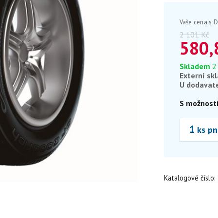
Vaše cena s 
2 101
Kč
580,
Skladem
2
Externí sk
U dodavat
S možností
ks pn
Katalogové číslo