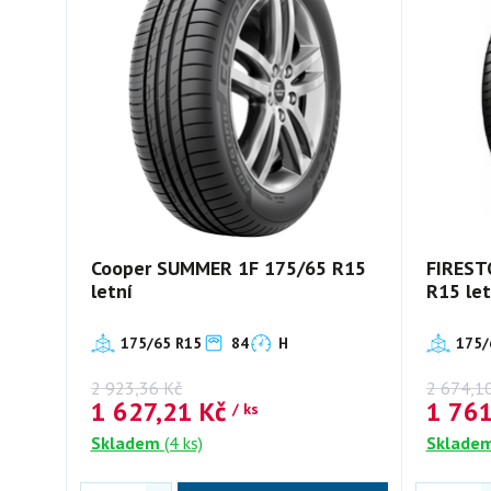
Cooper SUMMER 1F 175/65 R15
FIREST
letní
R15 let
175/65 R15
84
H
175/
2 923,36
Kč
2 674,1
1 627,21
Kč
1 76
/ ks
Skladem
(4 ks)
Sklade