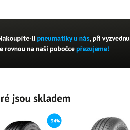
Nakoupíte-li
pneumatiky u nás
, při vyzvednu
je rovnou na naší pobočce
přezujeme!
ré jsou skladem
−34%