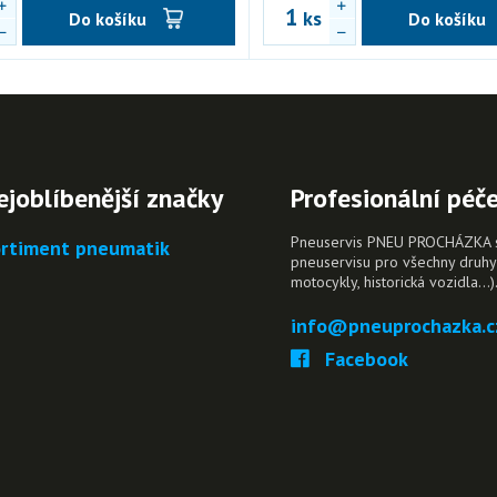
ks
Do košíku
Do košíku
ejoblíbenější značky
Profesionální péč
Pneuservis PNEU PROCHÁZKA s.r
rtiment pneumatik
pneuservisu pro všechny druhy 
motocykly, historická vozidla…)
info@pneuprochazka.c
Facebook