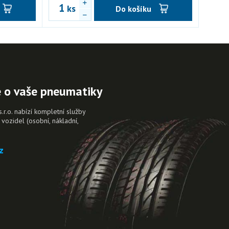
ks
Do košíku
e o vaše pneumatiky
.o. nabízí kompletní služby
vozidel (osobní, nákladní,
.
z