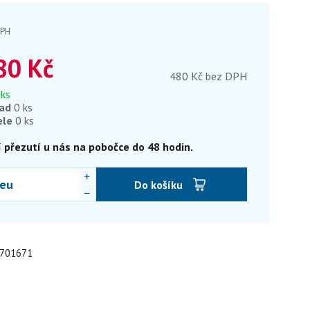
DPH
80
Kč
480 Kč bez DPH
 ks
lad
0 ks
ele
0 ks
 přezutí u nás na pobočce do 48 hodin.
eu
Do košíku
: 701671