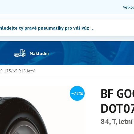
Velko
Nákladní
 175/65 R15 letní
BF GO
−72%
DOT07
84, T, letní