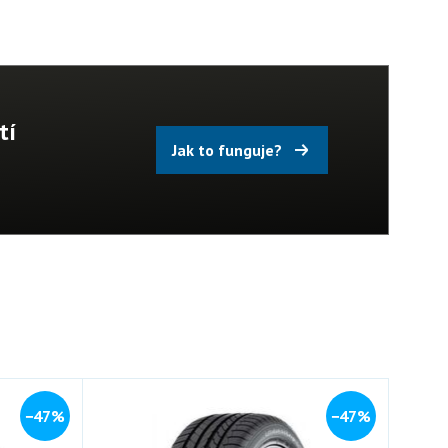
tí
Jak to funguje?
−47%
−47%