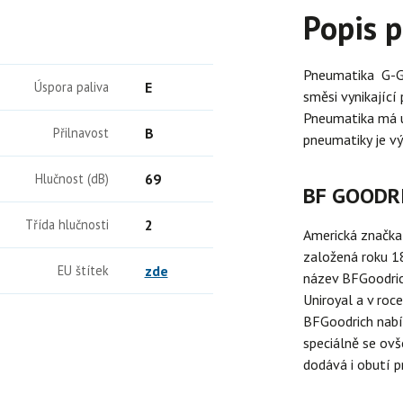
Popis 
Pneumatika G-G
Úspora paliva
E
směsi vynikající
Pneumatika má ú
Přilnavost
B
pneumatiky je v
Hlučnost (dB)
69
BF GOODR
Třída hlučnosti
2
Americká značka 
založená roku 1
EU štítek
zde
název BFGoodric
Uniroyal a v roc
BFGoodrich nabí
speciálně se ov
dodává i obutí p