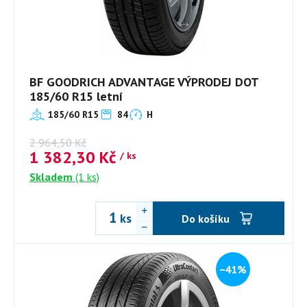
BF GOODRICH ADVANTAGE VÝPRODEJ DOT
185/60 R15 letní
185/60 R15
84
H
2 964,50
Kč
1 382,30
Kč
/ ks
Skladem
(1 ks)
ks
Do košíku
−41%