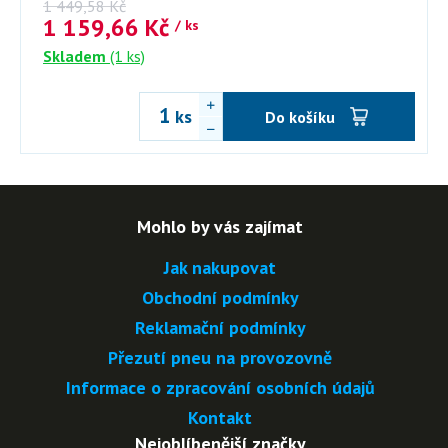
1 449,58
Kč
1 159,66
Kč
/ ks
Skladem
(1 ks)
ks
Do košíku
Mohlo by vás zajímat
Jak nakupovat
Obchodní podmínky
Reklamační podmínky
Přezutí pneu na provozovně
Informace o zpracování osobních údajů
Kontakt
Nejoblíbenější značky