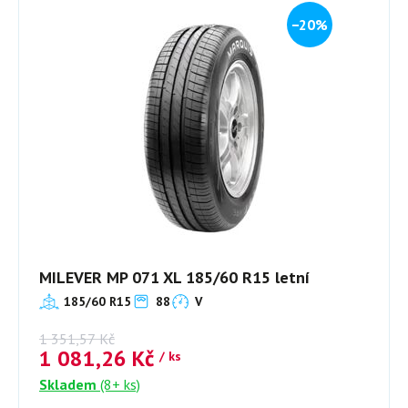
−20%
MILEVER MP 071 XL 185/60 R15 letní
185/60 R15
88
V
1 351,57
Kč
1 081,26
Kč
/ ks
Skladem
(8+ ks)