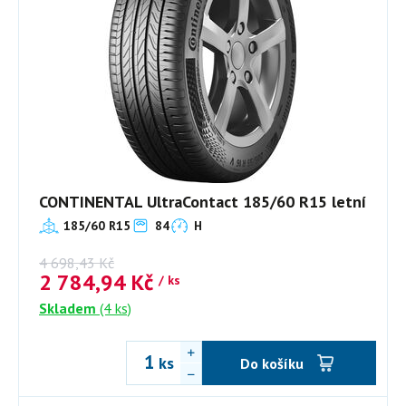
CONTINENTAL UltraContact 185/60 R15 letní
185/60 R15
84
H
4 698,43
Kč
2 784,94
Kč
/ ks
Skladem
(4 ks)
ks
Do košíku