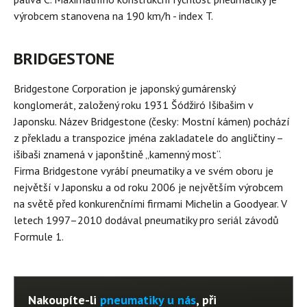
výrobcem stanovena na 190 km/h - index T.
BRIDGESTONE
Bridgestone Corporation je japonský gumárenský
konglomerát, založený roku 1931 Šódžiró Išibašim v
Japonsku. Název Bridgestone (česky: Mostní kámen) pochází
z překladu a transpozice jména zakladatele do angličtiny –
išibaši znamená v japonštině „kamenný most“.
Firma Bridgestone vyrábí pneumatiky a ve svém oboru je
největší v Japonsku a od roku 2006 je největším výrobcem
na světě před konkurenčními firmami Michelin a Goodyear. V
letech 1997–2010 dodával pneumatiky pro seriál závodů
Formule 1.
Nakoupíte-li
pneumatiky u nás
, při