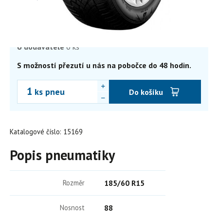
2 290,29
Kč
1 892,80 Kč bez DPH
Skladem
8+ ks
Externí sklad
0 ks
U dodavatele
0 ks
S možností přezutí u nás na pobočce do 48 hodin.
ks pneu
Do košíku
Katalogové číslo: 15169
Popis pneumatiky
Rozměr
185/60 R15
Nosnost
88