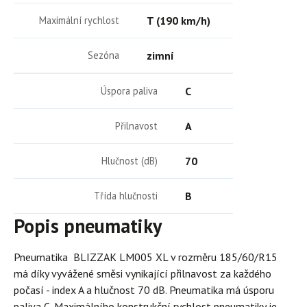
Maximální rychlost
T (190 km/h)
Sezóna
zimní
Úspora paliva
C
Přilnavost
A
Hlučnost (dB)
70
Třída hlučnosti
B
Popis pneumatiky
Pneumatika BLIZZAK LM005 XL v rozměru 185/60/R15
má díky vyvážené směsi vynikající přilnavost za každého
počasí - index A a hlučnost 70 dB. Pneumatika má úsporu
paliva C. Maximálního konstrukční rychlost pneumatiky je