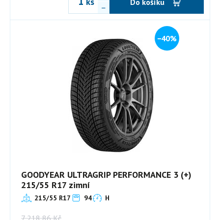
ks
Do košíku
−40%
GOODYEAR ULTRAGRIP PERFORMANCE 3 (+)
215/55 R17 zimní
215/55 R17
94
H
7 218,86
Kč