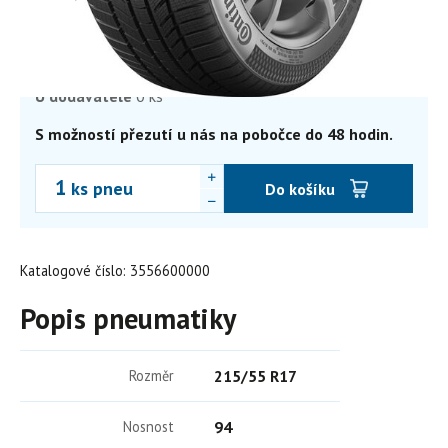
4 440,22
Kč
3 669,60 Kč bez DPH
Skladem
8+ ks
Externí sklad
0 ks
U dodavatele
0 ks
S možností přezutí u nás na pobočce do 48 hodin.
ks pneu
Do košíku
Katalogové číslo: 3556600000
Popis pneumatiky
Rozměr
215/55 R17
Nosnost
94