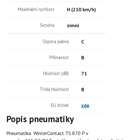
Maximální rychlost
H (210 km/h)
Sezóna
zimní
Úspora paliva
C
Přilnavost
B
Hlučnost (dB)
71
Třída hlučnosti
B
EU štítek
zde
Popis pneumatiky
Pneumatika WinterContact TS 870 P v