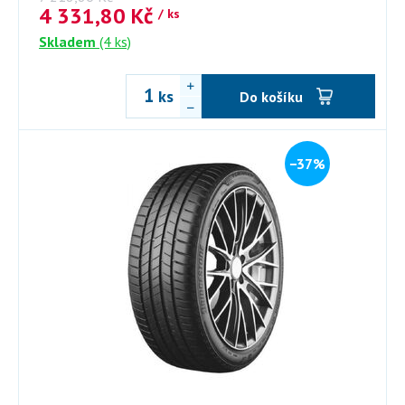
4 331,80
Kč
/ ks
Skladem
(4 ks)
ks
Do košíku
−37%