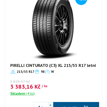
PIRELLI CINTURATO (C3) XL 215/55 R17 letní
215/55 R17
98
W
5 828,57
Kč
3 383,16
Kč
/ ks
Skladem
(4 ks)