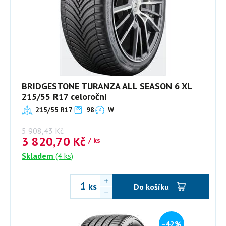
BRIDGESTONE TURANZA ALL SEASON 6 XL
215/55 R17 celoroční
215/55 R17
98
W
5 908,43
Kč
3 820,70
Kč
/ ks
Skladem
(4 ks)
ks
Do košíku
−42%