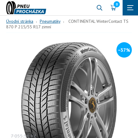
0
Úvodní stránka
Pneumatiky
CONTINENTAL WinterContact TS
870 P 215/55 R17 zimní
−37%
215/55 R17
94
H (210 km/h)
CONTINENTAL WinterContact
TS 870 P 215/55 R17 zimní
94, H, zimní
Vaše cena s DPH
7 055,51
Kč