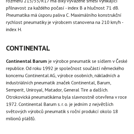
rozměru 215/55/R17 má díky vyvážené směsi vynikající
přilnavost za každého počasí - index B a hlučnost 71 dB.
Pneumatika má úsporu paliva C. Maximálního konstrukční
rychlost pneumatiky je výrobcem stanovena na 210 km/h -
index H.
CONTINENTAL
Continental Barum
je výrobce pneumatik se sídlem v České
republice. Od roku 1992 je společnost součástí německého
koncernu Continental AG, výrobce osobních, nákladních a
industriálních pneumatik značek Continental, Barum,
Semperit, Uniroyal, Matador, General Tire a dalších.
Otrokovická pneumatikárna byla slavnostně otevřena v roce
1972. Continental Barum s. r. o. je jedním z největších
světových výrobců pneumatik s roční produkcí okolo 18
milionů plášťů.