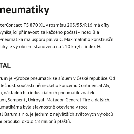
pneumatiky
terContact TS 870 XL v rozměru 205/55/R16 má díky
ynikající přilnavost za každého počasí - index B a
 Pneumatika má úsporu paliva C. Maximálního konstrukční
tiky je výrobcem stanovena na 210 km/h - index H.
TAL
arum
je výrobce pneumatik se sídlem v České republice. Od
olečnost součástí německého koncernu Continental AG,
, nákladních a industriálních pneumatik značek
um, Semperit, Uniroyal, Matador, General Tire a dalších.
umatikárna byla slavnostně otevřena v roce
l Barum s. r. o. je jedním z největších světových výrobců
í produkcí okolo 18 milionů plášťů.