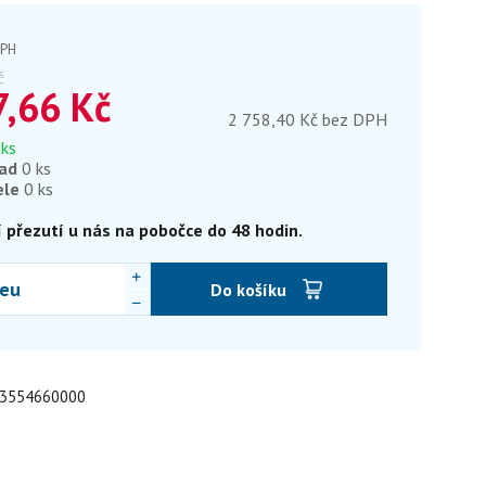
DPH
č
7,66
Kč
2 758,40 Kč bez DPH
 ks
lad
0 ks
ele
0 ks
 přezutí u nás na pobočce do 48 hodin.
eu
Do košíku
: 3554660000