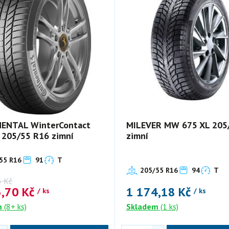
ENTAL WinterContact
MILEVER MW 675 XL 205
 205/55 R16 zimní
zimní
55 R16
91
T
205/55 R16
94
T
5
Kč
3,70
Kč
1 174,18
Kč
/ ks
/ ks
m
(8+ ks)
Skladem
(1 ks)