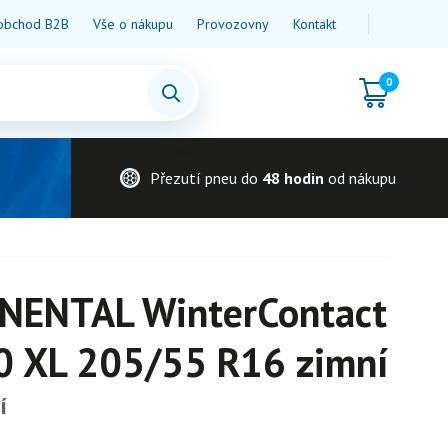
obchod B2B
Vše o nákupu
Provozovny
Kontakt
0
Přezutí pneu do
48 hodin
od nákupu
NENTAL WinterContact
0 XL 205/55 R16 zimní
í