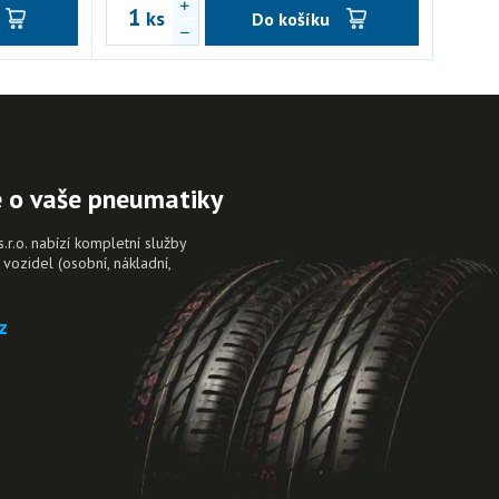
ks
Do košíku
e o vaše pneumatiky
.o. nabízí kompletní služby
vozidel (osobní, nákladní,
.
z