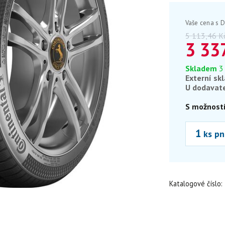
Vaše cena s 
5 113,46
K
3 33
Skladem
3
Externí sk
U dodavat
S možností
ks pn
Katalogové číslo