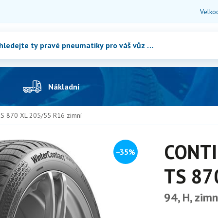
Velko
Nákladní
S 870 XL 205/55 R16 zimní
CONTI
−35%
TS 87
94, H, zimn