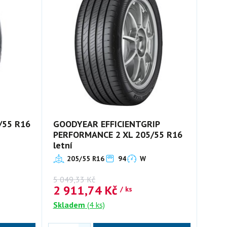
/55 R16
GOODYEAR EFFICIENTGRIP
PERFORMANCE 2 XL 205/55 R16
letní
205/55 R16
94
W
5 049,33
Kč
2 911,74
Kč
/ ks
Skladem
(4 ks)