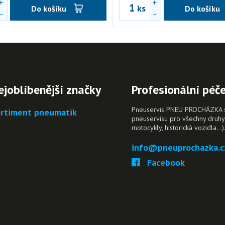
ks
Do košíku
Do košíku
ejoblíbenější značky
Profesionální péč
Pneuservis PNEU PROCHÁZKA s.r
rtiment pneumatik
pneuservisu pro všechny druhy 
motocykly, historická vozidla…)
info@pneuprochazka.c
Facebook