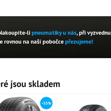
Nakoupíte-li
pneumatiky u nás
, při vyzvednu
je rovnou na naší pobočce
přezujeme!
ré jsou skladem
−33%