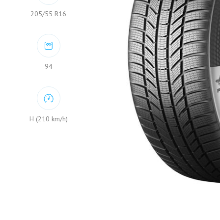
205/55 R16
94
H (210 km/h)