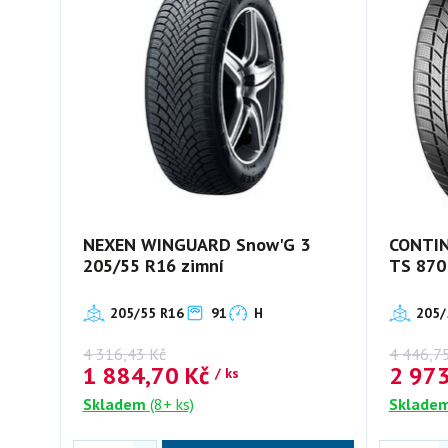
NEXEN WINGUARD Snow'G 3
CONTIN
205/55 R16 zimní
TS 870
205/55 R16
91
H
205/
4 316,43
Kč
4 446,7
1 884,70
Kč
2 97
/ ks
Skladem
(8+ ks)
Sklade