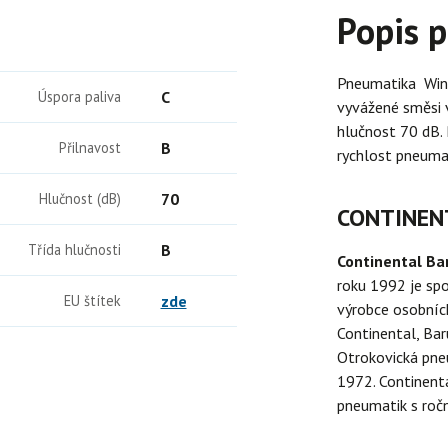
Popis 
Pneumatika Win
Úspora paliva
C
vyvážené směsi v
hlučnost 70 dB.
Přilnavost
B
rychlost pneuma
Hlučnost (dB)
70
CONTINEN
Třída hlučnosti
B
Continental B
roku 1992 je sp
EU štítek
zde
výrobce osobních
Continental, Bar
Otrokovická pne
1972. Continenta
pneumatik s ročn