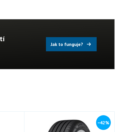
tí
Jak to funguje?
−42%