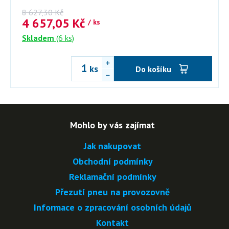
8 627,30
Kč
4 657,05
Kč
/ ks
Skladem
(6 ks)
ks
Do košíku
Mohlo by vás zajímat
Jak nakupovat
Obchodní podmínky
Reklamační podmínky
Přezutí pneu na provozovně
Informace o zpracování osobních údajů
Kontakt