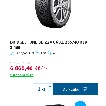
BRIDGESTONE BLIZZAK 6 XL 255/40 R19
zimní
255/40 R19
100
W
9 792,53
Kč
6 066,46
Kč
/ ks
Skladem
(6 ks)
ks
Do košíku