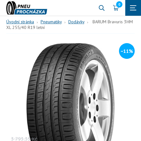
0
Úvodní stránka
Pneumatiky
Dodávky
BARUM Bravuris 3HM
XL 255/40 R19 letní
−11%
255/40 R19
100
Y (300 km/h)
BARUM Bravuris 3HM XL
255/40 R19 letní
100, Y, letní
Vaše cena s DPH
3 793,35
Kč