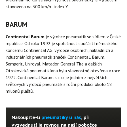
stanovena na 300 km/h - index Y.
BARUM
Continental Barum
je výrobce pneumatik se sídlem v České
republice. Od roku 1992 je společnost součástí německého
koncernu Continental AG, výrobce osobních, nákladních a
industriálních pneumatik značek Continental, Barum,
Semperit, Uniroyal, Matador, General Tire a dalších.
Otrokovická pneumatikárna byla slavnostně otevřena v roce
1972. Continental Barum s. r. o. je jedním z největších
světových výrobců pneumatik s roční produkcí okolo 18
milionů plášťů.
Nakoupíte-li
pneumatiky u nás
, při
vyzvednutí je rovnou na naší pobočce