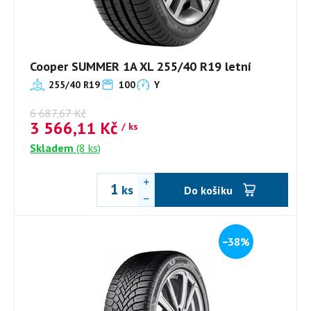
Cooper SUMMER 1A XL 255/40 R19 letní
255/40 R19
100
Y
6 687,67
Kč
3 566,11
Kč
/ ks
Skladem
(8 ks)
ks
Do košíku
−38%