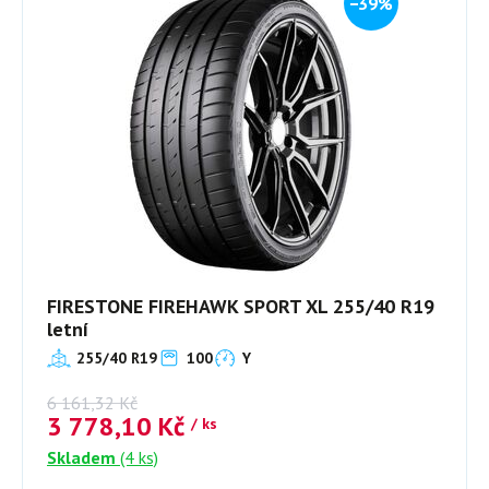
−39%
FIRESTONE FIREHAWK SPORT XL 255/40 R19
letní
255/40 R19
100
Y
6 161,32
Kč
3 778,10
Kč
/ ks
Skladem
(4 ks)