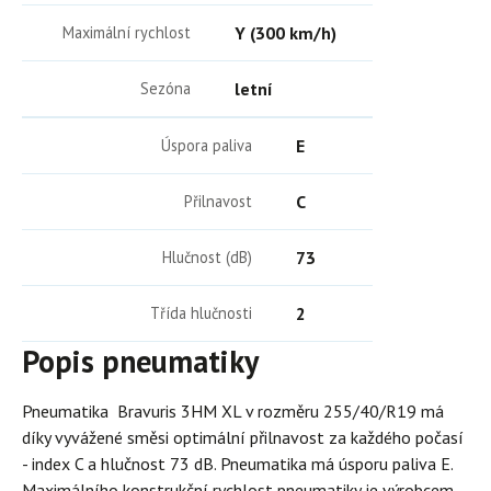
Maximální rychlost
Y (300 km/h)
Sezóna
letní
Úspora paliva
E
Přilnavost
C
Hlučnost (dB)
73
Třída hlučnosti
2
Popis pneumatiky
Pneumatika Bravuris 3HM XL v rozměru 255/40/R19 má
díky vyvážené směsi optimální přilnavost za každého počasí
- index C a hlučnost 73 dB. Pneumatika má úsporu paliva E.
Maximálního konstrukční rychlost pneumatiky je výrobcem