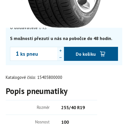
3 368,49
Kč
2 783,88 Kč bez DPH
Skladem
0 ks
Externí sklad
1 ks
U dodavatele
0 ks
S možností přezutí u nás na pobočce do 48 hodin.
ks pneu
Do košíku
Katalogové číslo: 15405800000
Popis pneumatiky
Rozměr
255/40 R19
Nosnost
100