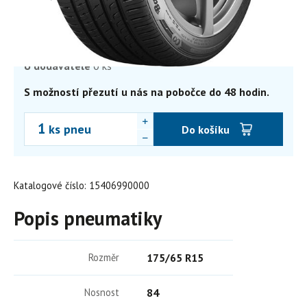
1 635,92
Kč
1 352 Kč bez DPH
Skladem
2 ks
Externí sklad
0 ks
U dodavatele
0 ks
S možností přezutí u nás na pobočce do 48 hodin.
ks pneu
Do košíku
Katalogové číslo: 15406990000
Popis pneumatiky
Rozměr
175/65 R15
Nosnost
84