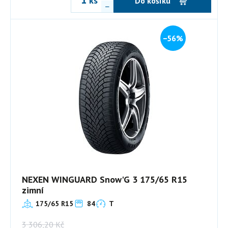
ks
Do košíku
−56%
NEXEN WINGUARD Snow'G 3 175/65 R15
zimní
175/65 R15
84
T
3 306,20
Kč