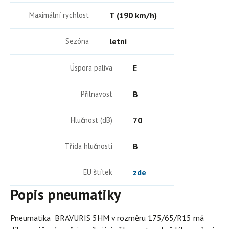
Maximální rychlost
T (190 km/h)
Sezóna
letní
Úspora paliva
E
Přilnavost
B
Hlučnost (dB)
70
Třída hlučnosti
B
EU štítek
zde
Popis pneumatiky
Pneumatika BRAVURIS 5HM v rozměru 175/65/R15 má