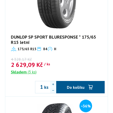
DUNLOP SP SPORT BLURESPONSE * 175/65
R15 letní
175/65 R15
84
H
4 328,17
Kč
2 629,09
Kč
/ ks
Skladem
(3 ks)
ks
Do košíku
−36%