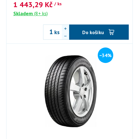
1 443,29
Kč
/ ks
Skladem
(8+ ks)
ks
Do košíku
−34%