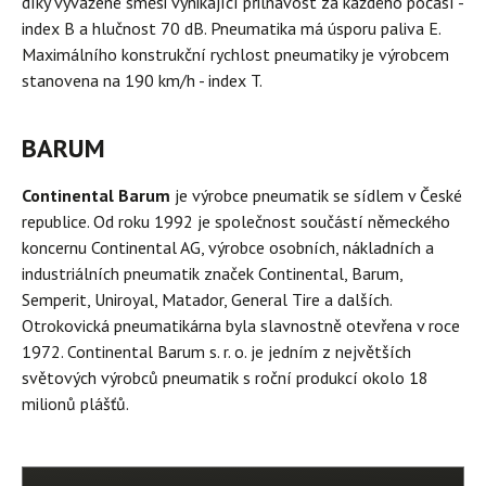
díky vyvážené směsi vynikající přilnavost za každého počasí -
index B a hlučnost 70 dB. Pneumatika má úsporu paliva E.
Maximálního konstrukční rychlost pneumatiky je výrobcem
stanovena na 190 km/h - index T.
BARUM
Continental Barum
je výrobce pneumatik se sídlem v České
republice. Od roku 1992 je společnost součástí německého
koncernu Continental AG, výrobce osobních, nákladních a
industriálních pneumatik značek Continental, Barum,
Semperit, Uniroyal, Matador, General Tire a dalších.
Otrokovická pneumatikárna byla slavnostně otevřena v roce
1972. Continental Barum s. r. o. je jedním z největších
světových výrobců pneumatik s roční produkcí okolo 18
milionů plášťů.