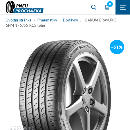
0
Úvodní stránka
Pneumatiky
Dodávky
BARUM BRAVURIS
5HM 175/65 R15 letní
−31%
175/65 R15
84
T (190 km/h)
BARUM BRAVURIS 5HM
175/65 R15 letní
84, T, letní
Vaše cena s DPH
2 357,08
Kč