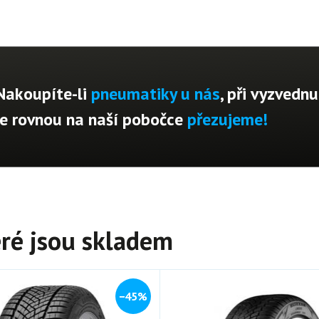
Nakoupíte-li
pneumatiky u nás
, při vyzvednu
je rovnou na naší pobočce
přezujeme!
ré jsou skladem
−45%