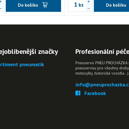
ks
Do košíku
Do košíku
ejoblíbenější značky
Profesionální péč
Pneuservis PNEU PROCHÁZKA s.r
rtiment pneumatik
pneuservisu pro všechny druhy 
motocykly, historická vozidla…)
info@pneuprochazka.c
Facebook