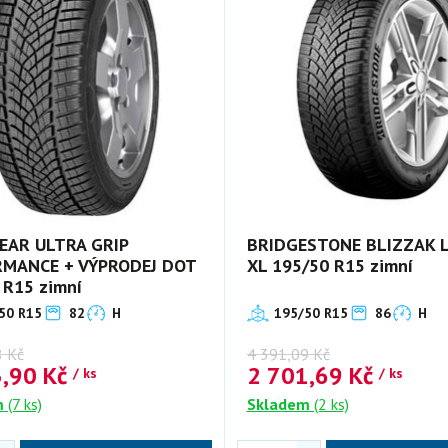
AR ULTRA GRIP
BRIDGESTONE BLIZZAK 
MANCE + VÝPRODEJ DOT
XL 195/50 R15 zimní
 R15 zimní
50 R15
82
H
195/50 R15
86
H
8
Kč
4 391,09
Kč
3,90
Kč
2 701,69
Kč
/ ks
/ ks
m
(7 ks)
Skladem
(2 ks)