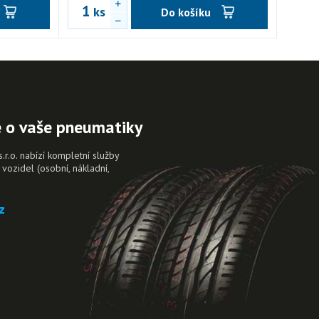
ks
Do košíku
e o vaše pneumatiky
.o. nabízí kompletní služby
vozidel (osobní, nákladní,
.
z