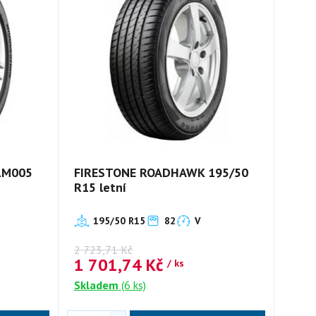
LM005
FIRESTONE ROADHAWK 195/50
R15 letní
195/50 R15
82
V
2 723,71
Kč
1 701,74
Kč
/ ks
Skladem
(6 ks)