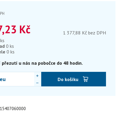
DPH
7,23
Kč
1 377,88 Kč bez DPH
 ks
lad
0 ks
ele
0 ks
 přezutí u nás na pobočce do 48 hodin.
eu
Do košíku
: 15407060000