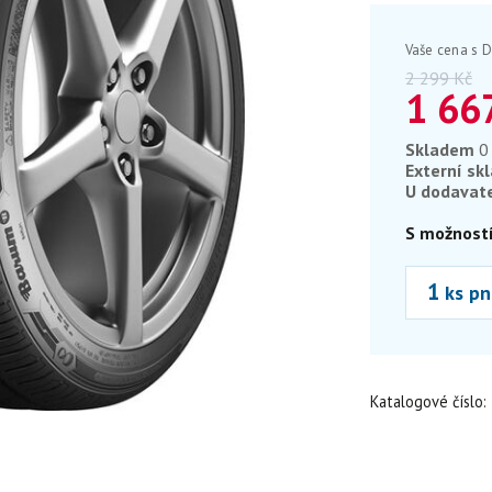
Vaše cena s 
2 299
Kč
1 66
Skladem
0
Externí sk
U dodavat
S možností
ks pn
Katalogové číslo