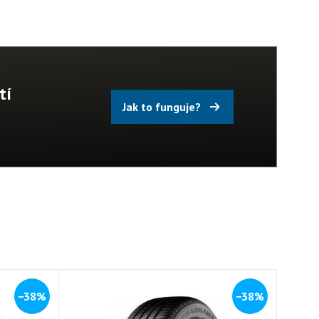
tí
Jak to funguje?
−38%
−38%