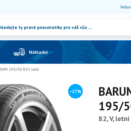
Velko
Nákladní
HM 195/50 R15 letní
BARUM
−27%
195/5
82, V, letní