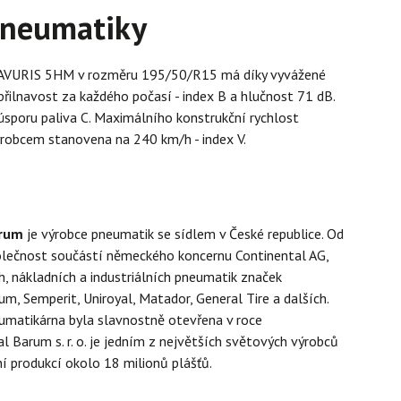
pneumatiky
VURIS 5HM v rozměru 195/50/R15 má díky vyvážené
 přilnavost za každého počasí - index B a hlučnost 71 dB.
sporu paliva C. Maximálního konstrukční rychlost
ýrobcem stanovena na 240 km/h - index V.
arum
je výrobce pneumatik se sídlem v České republice. Od
olečnost součástí německého koncernu Continental AG,
, nákladních a industriálních pneumatik značek
um, Semperit, Uniroyal, Matador, General Tire a dalších.
umatikárna byla slavnostně otevřena v roce
l Barum s. r. o. je jedním z největších světových výrobců
í produkcí okolo 18 milionů plášťů.