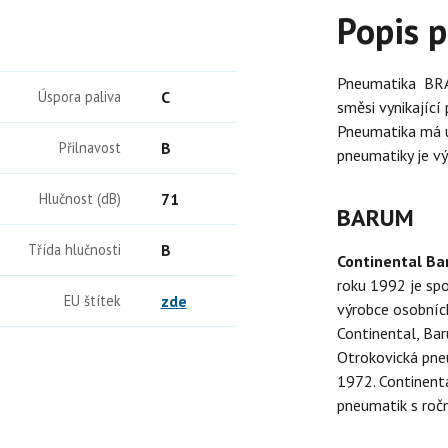
Popis 
Pneumatika BRA
Úspora paliva
C
směsi vynikající
Pneumatika má ú
Přilnavost
B
pneumatiky je v
Hlučnost (dB)
71
BARUM
Třída hlučnosti
B
Continental B
roku 1992 je sp
EU štítek
zde
výrobce osobních
Continental, Bar
Otrokovická pne
1972. Continenta
pneumatik s ročn