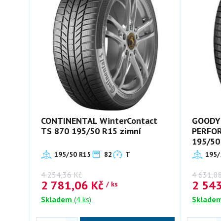
CONTINENTAL WinterContact
GOODYE
TS 870 195/50 R15 zimní
PERFOR
195/50
195/50 R15
82
T
195/
4 254,36
Kč
4 631,8
2 781,06
Kč
2 54
/ ks
Skladem
(4 ks)
Sklade