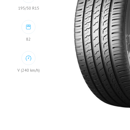
195/50 R15
82
V (240 km/h)