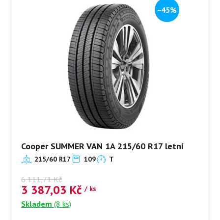
−45%
Cooper SUMMER VAN 1A 215/60 R17 letní
215/60 R17
109
T
6 111,71
Kč
3 387,03
Kč
/ ks
Skladem
(8 ks)