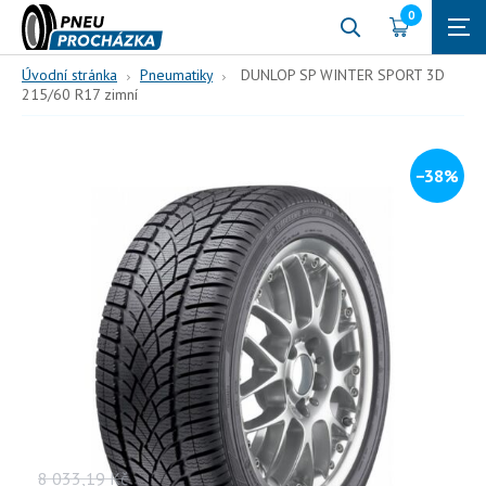
0
Úvodní stránka
Pneumatiky
DUNLOP SP WINTER SPORT 3D
215/60 R17 zimní
−38%
215/60 R17
104
H (210 km/h)
DUNLOP SP WINTER SPORT
3D 215/60 R17 zimní
104, H, zimní
Vaše cena s DPH
8 033,19
Kč