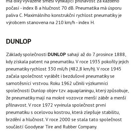
má díky vyvážené směsi vynikající přilnavost za každého
počasí - index B a hlučnost 70 dB. Pneumatika má úsporu
paliva C. Maximálního konstrukční rychlost pneumatiky je
výrobcem stanovena na 210 km/h - index H.
DUNLOP
Základy společnosti
DUNLOP
sahají až do 7. prosince 1888,
kdy získala patent na pneumatiku. V roce 1935 pokořily jejich
pneumatiky rychlost 330 mil/h (482,8 km/h). V roce 1945
začala společnost vyrábět i bezdušové pneumatiky se
samotěsnící vrstvou. Roku 1962 učinili výzkumníci
společnosti Dunlop objev tzv. aquaplaningu, který způsobuje,
že pneumatiky mají na mokré vozovce menší záběr a menší
přilnavost. V roce 1972 vyvinula společnost první
pneumatiku s ocelovou kostrou, která zlepšuje stabilitu,
brzdění a hlučnost. V roce 2000 se stala tato společnost
součástí Goodyear Tire and Rubber Company.