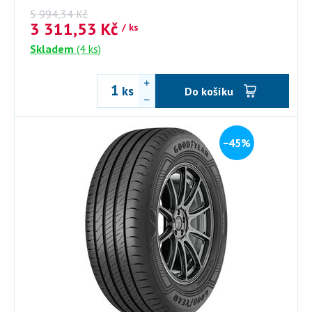
5 994,34
Kč
3 311,53
Kč
/ ks
Skladem
(4 ks)
ks
Do košíku
−45%