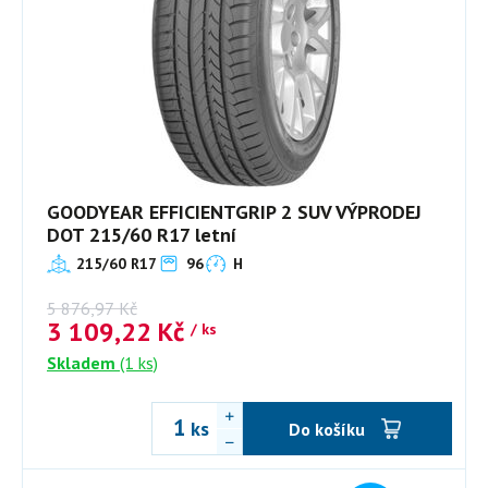
GOODYEAR EFFICIENTGRIP 2 SUV VÝPRODEJ
DOT 215/60 R17 letní
215/60 R17
96
H
5 876,97
Kč
3 109,22
Kč
/ ks
Skladem
(1 ks)
ks
Do košíku