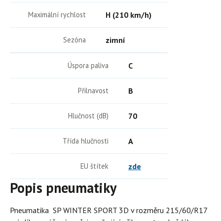
Maximální rychlost
H (210 km/h)
Sezóna
zimní
Úspora paliva
C
Přilnavost
B
Hlučnost (dB)
70
Třída hlučnosti
A
EU štítek
zde
Popis pneumatiky
Pneumatika SP WINTER SPORT 3D v rozměru 215/60/R17