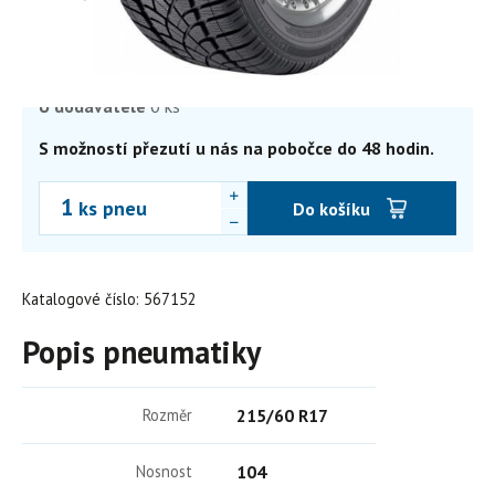
4 986,17
Kč
4 120,80 Kč bez DPH
Skladem
0 ks
Externí sklad
0 ks
U dodavatele
0 ks
S možností přezutí u nás na pobočce do 48 hodin.
ks pneu
Do košíku
Katalogové číslo: 567152
Popis pneumatiky
Rozměr
215/60 R17
Nosnost
104