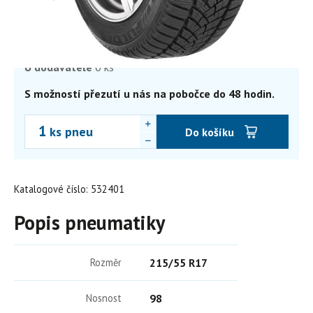
3 256,35
Kč
2 691,20 Kč bez DPH
Skladem
0 ks
Externí sklad
0 ks
U dodavatele
0 ks
S možností přezutí u nás na pobočce do 48 hodin.
ks pneu
Do košíku
Katalogové číslo: 532401
Popis pneumatiky
Rozměr
215/55 R17
Nosnost
98