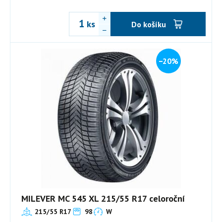
ks
Do košíku
−20%
MILEVER MC 545 XL 215/55 R17 celoroční
215/55 R17
98
W