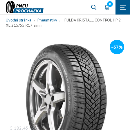
0
Úvodní stránka
Pneumatiky
FULDA KRISTALL CONTROL HP 2
XL 215/55 R17 zimní
−37%
215/55 R17
98
V (240 km/h)
FULDA KRISTALL CONTROL
HP 2 XL 215/55 R17 zimní
98, V, zimní
Vaše cena s DPH
5 182,43
Kč