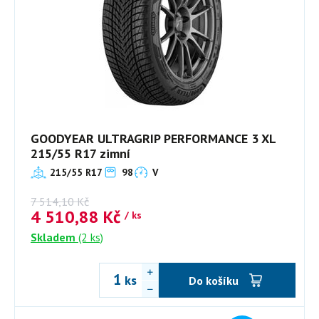
GOODYEAR ULTRAGRIP PERFORMANCE 3 XL
215/55 R17 zimní
215/55 R17
98
V
7 514,10
Kč
4 510,88
Kč
/ ks
Skladem
(2 ks)
ks
Do košíku