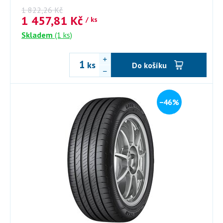
1 822,26
Kč
1 457,81
Kč
/ ks
Skladem
(1 ks)
ks
Do košíku
−46%