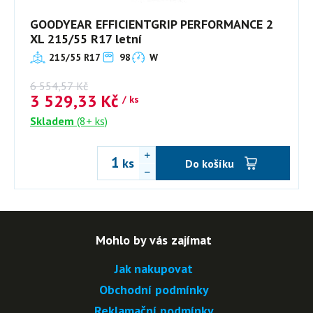
GOODYEAR EFFICIENTGRIP PERFORMANCE 2
XL 215/55 R17 letní
215/55 R17
98
W
6 554,57
Kč
3 529,33
Kč
/ ks
Skladem
(8+ ks)
ks
Do košíku
Mohlo by vás zajímat
Jak nakupovat
Obchodní podmínky
Reklamační podmínky