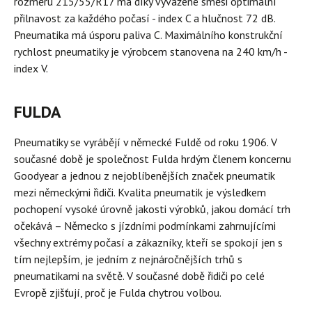
rozměru 215/55/R17 má díky vyvážené směsi optimální
přilnavost za každého počasí - index C a hlučnost 72 dB.
Pneumatika má úsporu paliva C. Maximálního konstrukční
rychlost pneumatiky je výrobcem stanovena na 240 km/h -
index V.
FULDA
Pneumatiky se vyrábějí v německé Fuldě od roku 1906. V
současné době je společnost Fulda hrdým členem koncernu
Goodyear a jednou z nejoblíbenějších značek pneumatik
mezi německými řidiči. Kvalita pneumatik je výsledkem
pochopení vysoké úrovně jakosti výrobků, jakou domácí trh
očekává – Německo s jízdními podmínkami zahrnujícími
všechny extrémy počasí a zákazníky, kteří se spokojí jen s
tím nejlepším, je jedním z nejnáročnějších trhů s
pneumatikami na světě. V současné době řidiči po celé
Evropě zjišťují, proč je Fulda chytrou volbou.