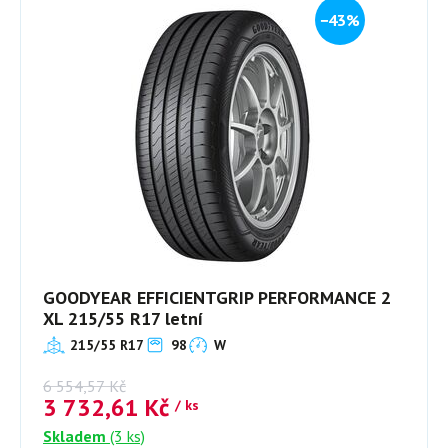
−43%
GOODYEAR EFFICIENTGRIP PERFORMANCE 2
XL 215/55 R17 letní
215/55 R17
98
W
6 554,57
Kč
3 732,61
Kč
/ ks
Skladem
(3 ks)