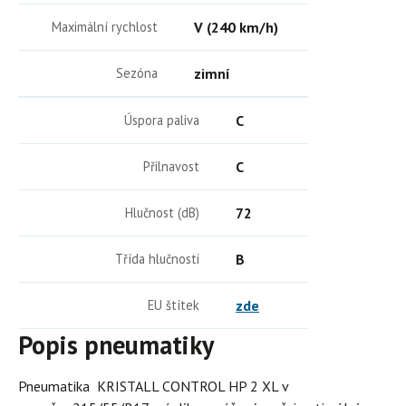
Maximální rychlost
V (240 km/h)
Sezóna
zimní
Úspora paliva
C
Přilnavost
C
Hlučnost (dB)
72
Třída hlučnosti
B
EU štítek
zde
Popis pneumatiky
Pneumatika KRISTALL CONTROL HP 2 XL v