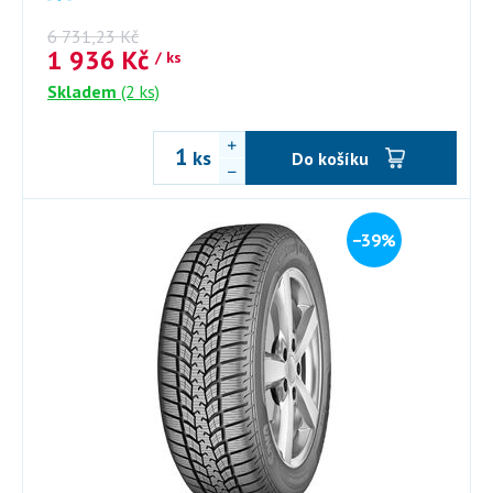
6 731,23
Kč
1 936
Kč
/ ks
Skladem
(2 ks)
ks
Do košíku
−39%