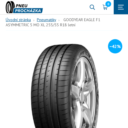
0
Úvodní stránka
Pneumatiky
GOODYEAR EAGLE F1
ASYMMETRIC 5 MO XL 255/55 R18 letní
−42%
255/55 R18
109
W (270 km/h)
GOODYEAR EAGLE F1
ASYMMETRIC 5 MO XL
255/55 R18 letní
109, W, letní