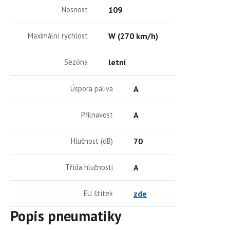
Nosnost
109
Maximální rychlost
W (270 km/h)
Sezóna
letní
Úspora paliva
A
Přilnavost
A
Hlučnost (dB)
70
Třída hlučnosti
A
EU štítek
zde
Popis pneumatiky