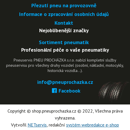
Přezutí pneu na provozovně
Informace o zpracování osobních údajů
Kontakt
Nejoblíbenější značky
Sortiment pneumatik
Profesionální péče o vaše pneumatiky
Pneuservis PNEU PROCHÁZKA s.r.o. nabízí kompletní služby
pneuservisu pro všechny druhy vozidel (osobní, nákladní, motocykly,
historická vozidla…).
info@pneuprochazka.cz
Facebook
Copyright © shop.pneuprochazka.cz © 2022, Všechna práva
vyhrazena.
Vytvořil
NETservis
, redakční
systém webredakce e-shop