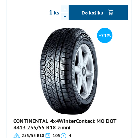
ks
Do košíku
−71%
CONTINENTAL 4x4WinterContact MO DOT
4413 255/55 R18 zimní
255/55 R18
105
H