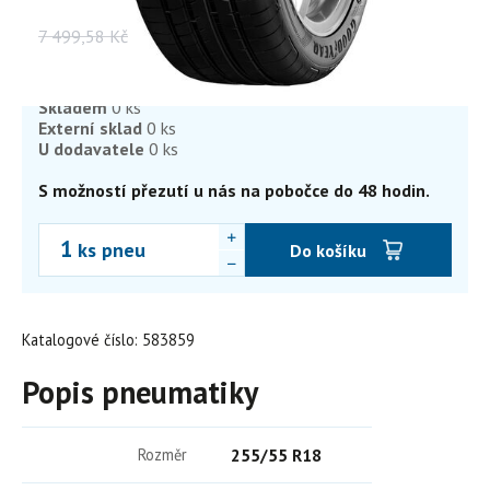
Vaše cena s DPH
7 499,58
Kč
4 382,14
Kč
3 621,60 Kč bez DPH
Skladem
0 ks
Externí sklad
0 ks
U dodavatele
0 ks
S možností přezutí u nás na pobočce do 48 hodin.
ks pneu
Do košíku
Katalogové číslo: 583859
Popis pneumatiky
Rozměr
255/55 R18