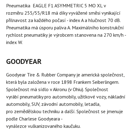
Pneumatika EAGLE F1 ASYMMETRIC 5 MO XL v
rozměru 255/55/R18 má díky vyvážené směsi vynikající
přilnavost za každého počasí - index A a hlučnost 70 dB.
Pneumatika má úsporu paliva A. Maximálního konstrukční
rychlost pneumatiky je výrobcem stanovena na 270 km/h -
index W.
GOODYEAR
Goodyear Tire & Rubber Company je americká společnost,
která byla založena v roce 1898 Frankem Seiberlingem.
Společnost má sídlo v Akronu (v Ohiu). Společnost
vyrábí pneumatiky pro automobily, užitkové vozy, nákladní
automobily, SUV, závodní automobily, letadla,
pro zemědělskou techniku a další. Společnost se jmenuje
podle Charlese Goodyeara -
vynálezce vulkanizovaného kaučuku.