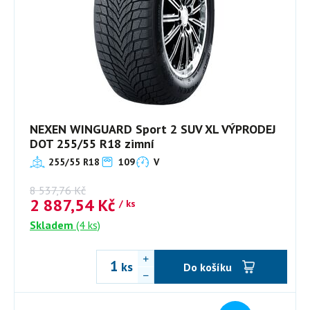
NEXEN WINGUARD Sport 2 SUV XL VÝPRODEJ
DOT 255/55 R18 zimní
255/55 R18
109
V
8 537,76
Kč
2 887,54
Kč
/ ks
Skladem
(4 ks)
ks
Do košíku