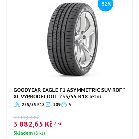
−52%
GOODYEAR EAGLE F1 ASYMMETRIC SUV ROF *
XL VÝPRODEJ DOT 255/55 R18 letní
255/55 R18
109
V
8 111,84
Kč
3 882,65
Kč
/ ks
Skladem
(6 ks)