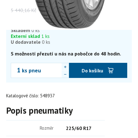
Vaše cena s DPH
5 440,16
Kč
726
Kč
600 Kč bez DPH
Skladem
0 ks
Externí sklad
1 ks
U dodavatele
0 ks
S možností přezutí u nás na pobočce do 48 hodin.
ks pneu
Do košíku
Katalogové číslo: 548937
Popis pneumatiky
Rozměr
225/60 R17