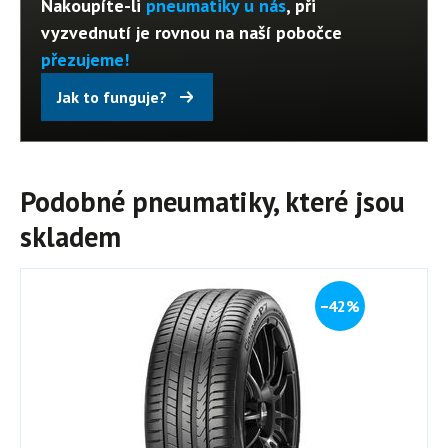
Nakoupíte-li
pneumatiky u nás
, při
vyzvednutí je rovnou na naší pobočce
přezujeme!
Jak to funguje?
Podobné pneumatiky, které jsou
skladem
−42%