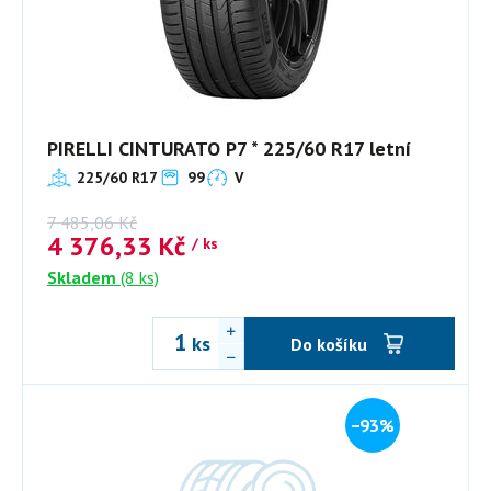
PIRELLI CINTURATO P7 * 225/60 R17 letní
225/60 R17
99
V
7 485,06
Kč
4 376,33
Kč
/ ks
Skladem
(8 ks)
ks
Do košíku
−93%