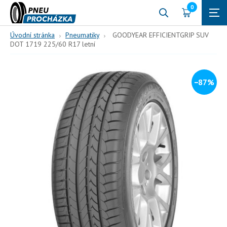
0
Úvodní stránka
Pneumatiky
GOODYEAR EFFICIENTGRIP SUV
DOT 1719 225/60 R17 letní
−87%
225/60 R17
99
H (210 km/h)
GOODYEAR EFFICIENTGRIP
SUV DOT 1719 225/60 R17
letní
99, H, letní