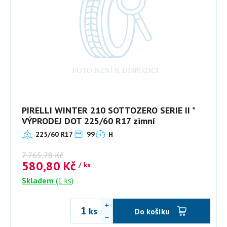
PIRELLI WINTER 210 SOTTOZERO SERIE II *
VÝPRODEJ DOT 225/60 R17 zimní
225/60 R17
99
H
7 765,78
Kč
580,80
Kč
/ ks
Skladem
(1 ks)
ks
Do košíku