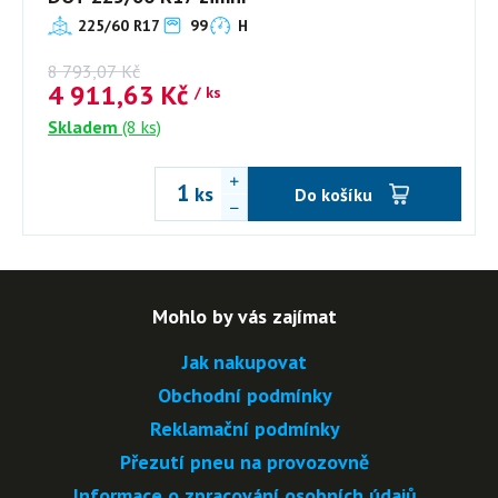
225/60 R17
99
H
8 793,07
Kč
4 911,63
Kč
/ ks
Skladem
(8 ks)
ks
Do košíku
Mohlo by vás zajímat
Jak nakupovat
Obchodní podmínky
Reklamační podmínky
Přezutí pneu na provozovně
Informace o zpracování osobních údajů