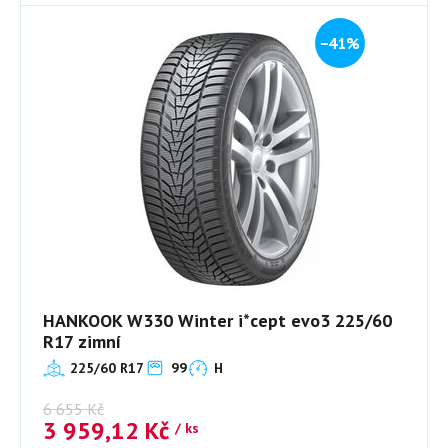
−41%
HANKOOK W330 Winter i*cept evo3 225/60
R17 zimní
225/60 R17
99
H
6 655
Kč
3 959,12
Kč
/ ks