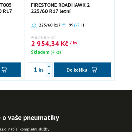
T005
FIRESTONE ROADHAWK 2
0 R17
225/60 R17 letní
225/60 R17
99
H
4 821,85
Kč
2 954,34
Kč
/ ks
Skladem
(4 ks)
ks
Do košíku
e o vaše pneumatiky
.o. nabízí kompletní služby