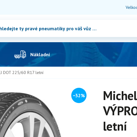
Velko
Nákladní
J DOT 225/60 R17 letní
Miche
−32%
VÝPRO
letní