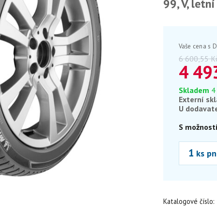
99, V, letní
Vaše cena s 
6 600,55
K
4 49
Skladem
4
Externí sk
U dodavat
S možností
ks pn
Katalogové číslo: