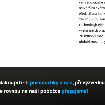
ve francouzském
největším světo
předstižena konk
závodů v 19 zem
technologických 
výzkumných prac
20 milionů map a
období mezi let
Nakoupíte-li
pneumatiky u nás
, při vyzvednu
je rovnou na naší pobočce
přezujeme!