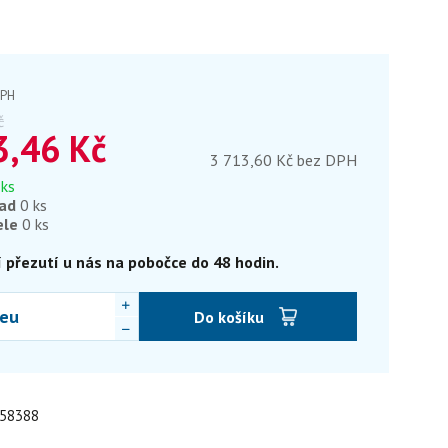
DPH
č
3,46
Kč
3 713,60 Kč bez DPH
 ks
lad
0 ks
ele
0 ks
 přezutí u nás na pobočce do 48 hodin.
eu
Do košíku
 58388