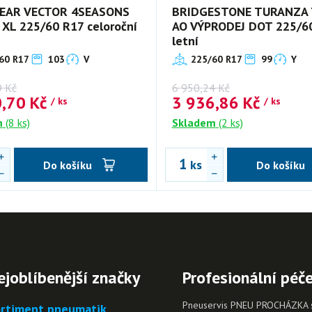
EAR VECTOR 4SEASONS
BRIDGESTONE TURANZA 
 XL 225/60 R17 celoroční
AO VÝPRODEJ DOT 225/6
letní
60 R17
103
V
225/60 R17
99
Y
9
Kč
6 950,24
Kč
0,70
Kč
3 936,86
Kč
/ ks
/ ks
m
(8 ks)
Skladem
(2 ks)
ks
Do košíku
Do košíku
ejoblíbenější značky
Profesionální péč
Pneuservis PNEU PROCHÁZKA s.r
rtiment pneumatik