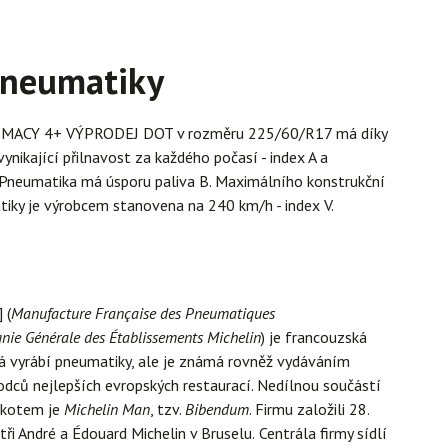
pneumatiky
MACY 4+ VÝPRODEJ DOT v rozměru 225/60/R17 má díky
ynikající přilnavost za každého počasí - index A a
 Pneumatika má úsporu paliva B. Maximálního konstrukční
iky je výrobcem stanovena na 240 km/h - index V.
] (
Manufacture Française des Pneumatiques
ie Générale des Établissements Michelin
) je francouzská
rá vyrábí pneumatiky, ale je známá rovněž vydáváním
dců nejlepších evropských restaurací. Nedílnou součástí
skotem je
Michelin Man
, tzv.
Bibendum
. Firmu založili 28.
ři André a Édouard Michelin v Bruselu.
Centrála firmy sídlí