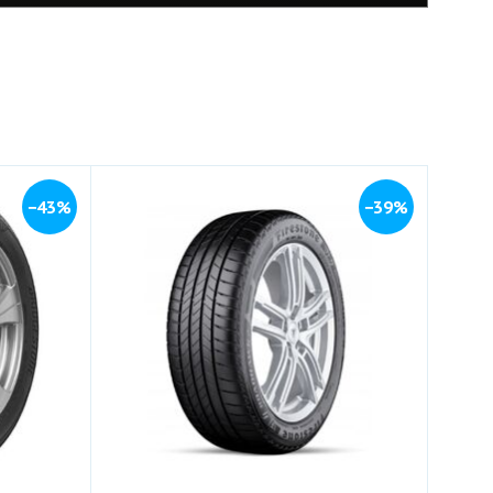
−43%
−39%