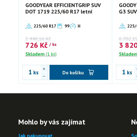
GOODYEAR EFFICIENTGRIP SUV
GOODY
DOT 1719 225/60 R17 letní
G3 SUV
225/60 R17
99
H
225/
5 440,16
Kč
6 702,1
726
Kč
3 82
/ ks
Skladem
(1 ks)
Sklade
ks
ks
Do košíku
Mohlo by vás zajímat
N
Jak nakupovat
So