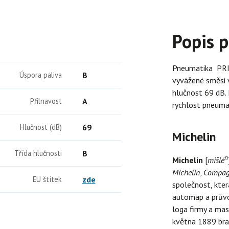
Popis 
Pneumatika PRI
Úspora paliva
B
vyvážené směsi v
hlučnost 69 dB.
Přilnavost
A
rychlost pneumat
Hlučnost (dB)
69
Michelin
Třída hlučnosti
B
n
Michelin
[
mišlé
Michelin
,
Compagn
EU štítek
zde
společnost, kte
automap a průvo
loga firmy a ma
května 1889 brat