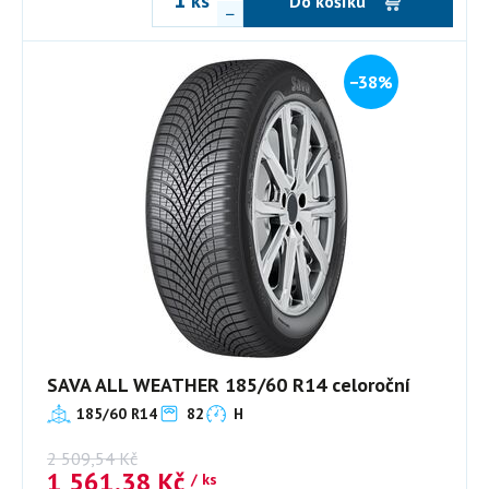
ks
Do košíku
−38%
SAVA ALL WEATHER 185/60 R14 celoroční
185/60 R14
82
H
2 509,54
Kč
1 561,38
Kč
/ ks