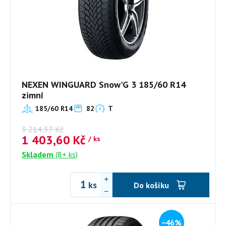
NEXEN WINGUARD Snow'G 3 185/60 R14
zimní
185/60 R14
82
T
3 214,37
Kč
1 403,60
Kč
/ ks
Skladem
(8+ ks)
ks
Do košíku
−46%