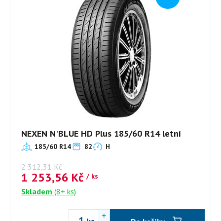
NEXEN N'BLUE HD Plus 185/60 R14 letní
185/60 R14
82
H
2 312,31
Kč
1 253,56
Kč
/ ks
Skladem
(8+ ks)