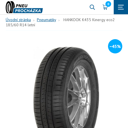
0
Úvodní stránka
Pneumatiky
HANKOOK K435 Kinergy eco2
185/60 R14 letní
−45%
185/60 R14
82
H (210 km/h)
HANKOOK K435 Kinergy eco2
185/60 R14 letní
82, H, letní
Nové složení směsi se silikou, akorát tuhý běhoun a tvrdé
jádro patky. To vše je propracované do detailu, aby se
zlepšila ovladatelnost auta, výkon a životnost pneumatiky.